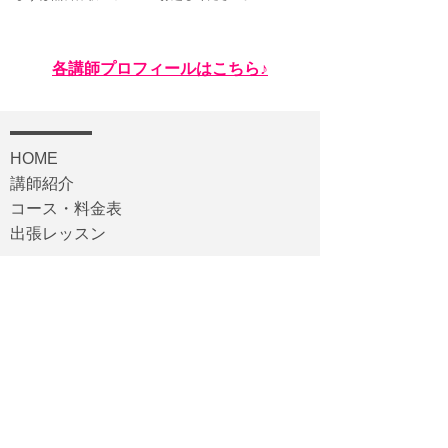
​各講師プロフィールはこちら♪
HOME
講師紹介
コース・料金表
​出張レッスン
Vox-y Online Music School
Vox-y Music YouTube
ギ
ター
​エレ
キ
ベース
ウク
レレ
ドラ
ム