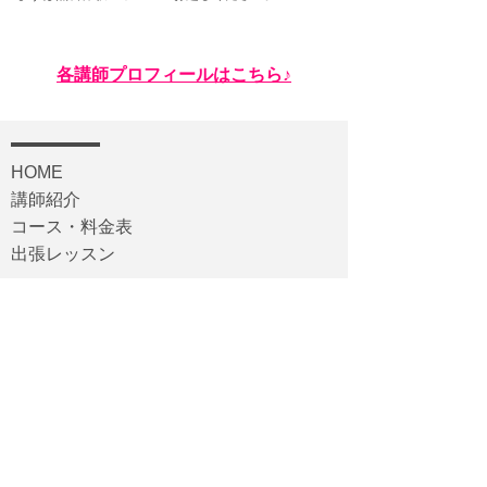
​各講師プロフィールはこちら♪
HOME
講師紹介
コース・料金表
​出張レッスン
Vox-y Online Music School
Vox-y Music YouTube
ギ
ター
​エレ
キ
ベース
ウク
レレ
ドラ
ム