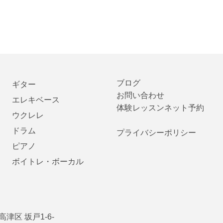
ブロ
グ
ギ
ター
お問い合わせ
​エレ
キ
ベース
体験レッスンネット予約
ウク
レレ
ドラ
ム
プライバシーポリシー
ピア
ノ
ボイトレ
・ボーカル
高津区 坂戸1-6-