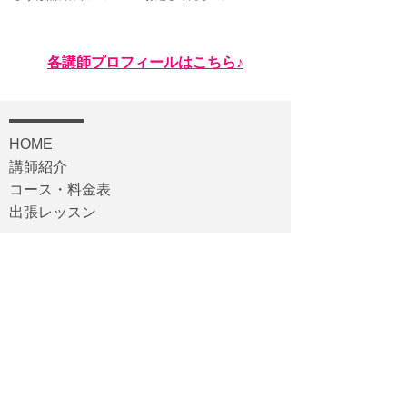
​各講師プロフィールはこちら♪
HOME
講師紹介
コース・料金表
​出張レッスン
Vox-y Online Music School
Vox-y Music YouTube
ギ
ター
​エレ
キ
ベース
ウク
レレ
ドラ
ム